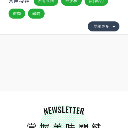
常用搜尋
所有食譜
舒肥棒
蛋(製品)
雞肉
豬肉
展開更多
NEWSLETTER
掌握美味關鍵