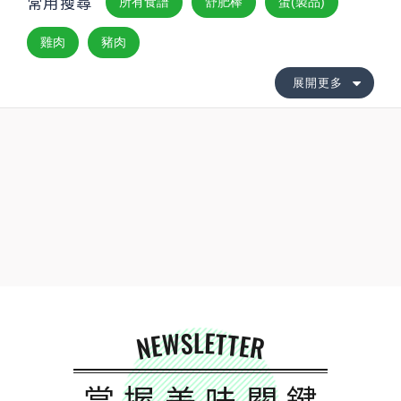
常用搜尋
所有食譜
舒肥棒
蛋(製品)
雞肉
豬肉
展開更多
NEWSLETTER
掌握美味關鍵