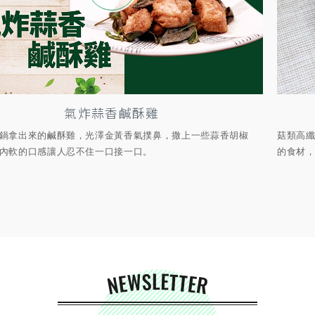
氣炸蒜香鹹酥雞
鍋拿出來的鹹酥雞，光澤金黃香氣撲鼻，撒上一些蒜香胡椒
菇類高
內軟的口感讓人忍不住一口接一口。
的食材，
NEWSLETTER