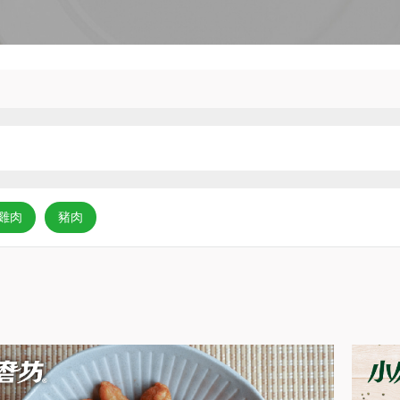
雞肉
豬肉