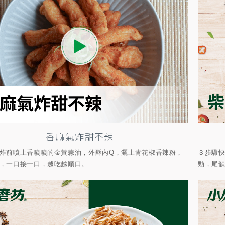
香麻氣炸甜不辣
炸前噴上香噴噴的金黃蒜油，外酥內Q，灑上青花椒香辣粉，
３步驟
，一口接一口，越吃越順口。
勁，尾