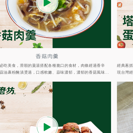
香菇肉羹
必吃美食，滑順的羹湯搭配各種脆口的食材，肉條經過香辛
經典蔥
蒜油裹粉醃漬燙過，口感軟嫩、蒜味濃郁，濃郁的香菇風味...
現台灣