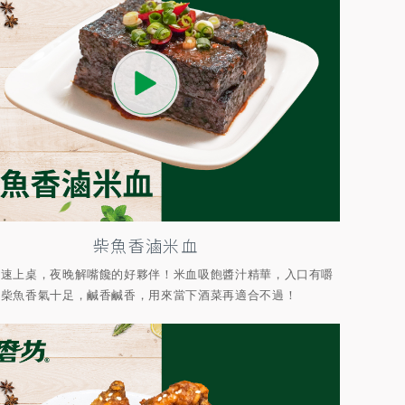
柴魚香滷米血
快速上桌，夜晚解嘴饞的好夥伴！米血吸飽醬汁精華，入口有嚼
韻柴魚香氣十足，鹹香鹹香，用來當下酒菜再適合不過！