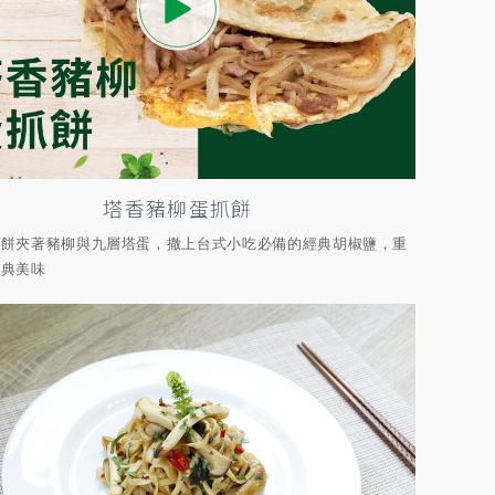
塔香豬柳蛋抓餅
抓餅夾著豬柳與九層塔蛋，撒上台式小吃必備的經典胡椒鹽，重
經典美味