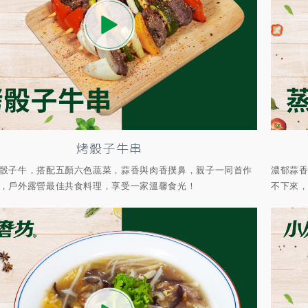
烤骰子牛串
骰子牛，搭配五顏六色蔬菜，蒜香與肉香撲鼻，親子一同首作
濃郁蒜
，戶外露營最佳共食料理，享受一家溫馨食光！
不下來