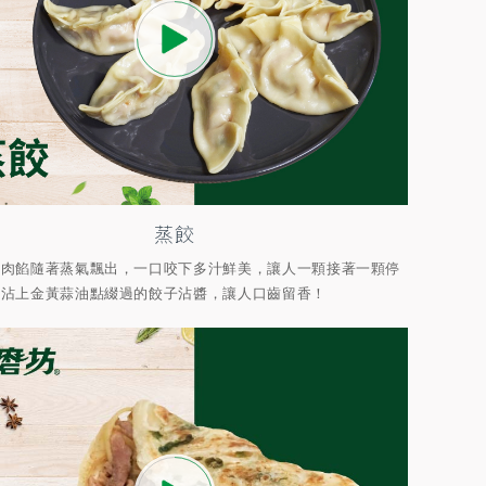
蒸餃
香肉餡隨著蒸氣飄出，一口咬下多汁鮮美，讓人一顆接著一顆停
，沾上金黃蒜油點綴過的餃子沾醬，讓人口齒留香！