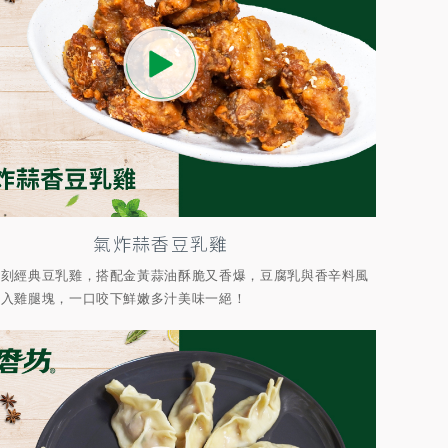
氣炸蒜香豆乳雞
復刻經典豆乳雞，搭配金黃蒜油酥脆又香爆，豆腐乳與香辛料風
滲入雞腿塊，一口咬下鮮嫩多汁美味一絕！