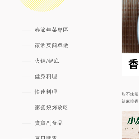
春節年菜專區
家常菜簡單做
火鍋/鍋底
健身料理
快速料理
甜不辣氣
辣麻噴香
露營燒烤攻略
寶寶副食品
夏日開胃