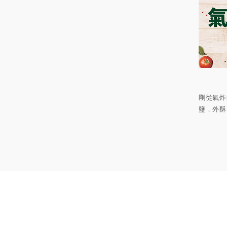
剛從氣炸
鹽，外酥