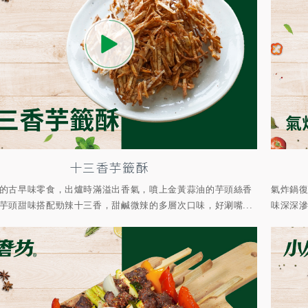
十三香芋籤酥
的古早味零食，出爐時滿溢出香氣，噴上金黃蒜油的芋頭絲香
氣炸鍋
芋頭甜味搭配勁辣十三香，甜鹹微辣的多層次口味，好涮嘴...
味深深