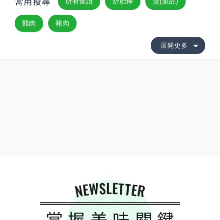
常用搜尋
所有食譜
舒肥棒
蛋(製品)
雞肉
豬肉
展開更多
NEWSLETTER
掌握美味關鍵