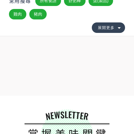
常用搜尋
所有食譜
舒肥棒
蛋(製品)
雞肉
豬肉
展開更多
NEWSLETTER
掌握美味關鍵