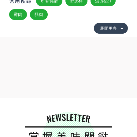
常用搜尋
所有食譜
舒肥棒
蛋(製品)
雞肉
豬肉
展開更多
NEWSLETTER
掌握美味關鍵