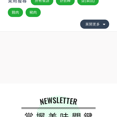
常用搜尋
所有食譜
舒肥棒
蛋(製品)
雞肉
豬肉
展開更多
NEWSLETTER
掌握美味關鍵