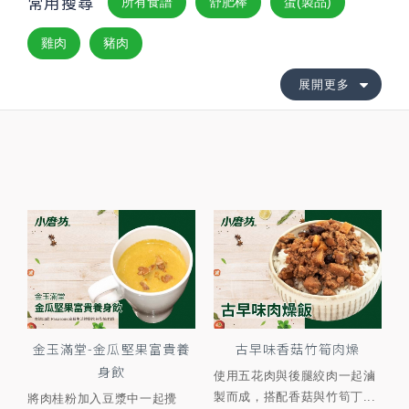
常用搜尋
所有食譜
舒肥棒
蛋(製品)
雞肉
豬肉
展開更多
金玉滿堂-金瓜堅果富貴養
古早味香菇竹筍肉燥
身飲
使用五花肉與後腿絞肉一起滷
製而成，搭配香菇與竹筍丁...
將肉桂粉加入豆漿中一起攪