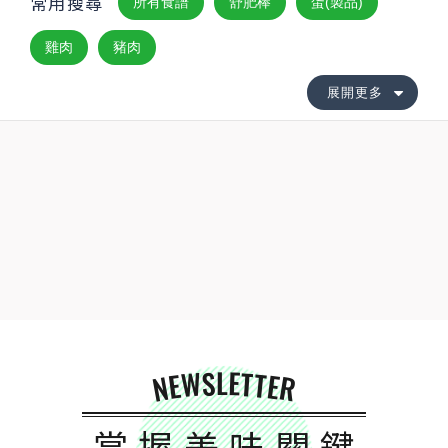
常用搜尋
所有食譜
舒肥棒
蛋(製品)
雞肉
豬肉
展開更多
NEWSLETTER
掌握美味關鍵