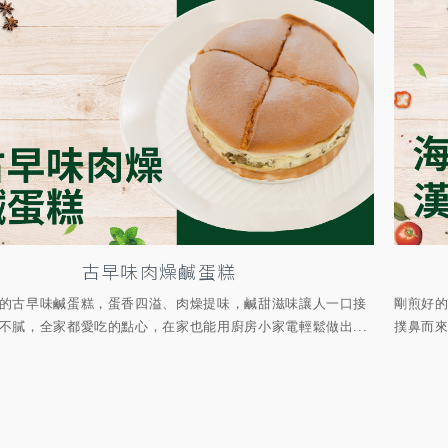
古早味肉燥鹹蛋糕
的古早味鹹蛋糕，蛋香四溢、肉燥提味，鹹甜滋味讓人一口接
剛煎好
不膩，全家都愛吃的點心，在家也能用廚房小家電輕鬆做出...
撲鼻而來