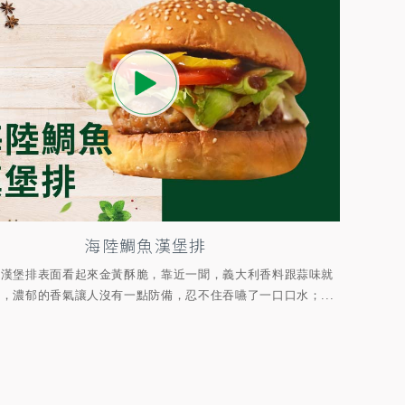
海陸鯛魚漢堡排
的漢堡排表面看起來金黃酥脆，靠近一聞，義大利香料跟蒜味就
，濃郁的香氣讓人沒有一點防備，忍不住吞嚥了一口口水；...