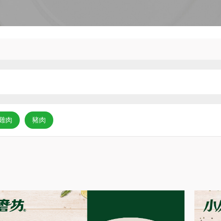
雞肉
豬肉