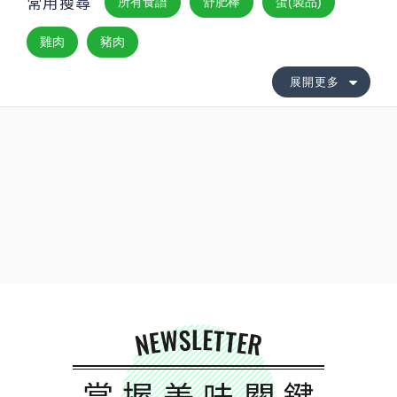
常用搜尋
所有食譜
舒肥棒
蛋(製品)
雞肉
豬肉
展開更多
NEWSLETTER
掌握美味關鍵