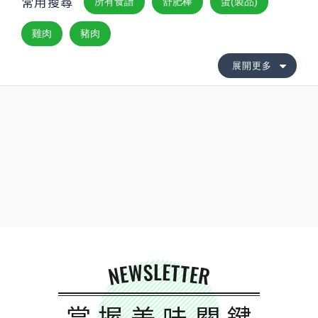
常用搜尋
所有食譜
舒肥棒
蛋(製品)
雞肉
豬肉
展開更多
NEWSLETTER
掌握美味關鍵