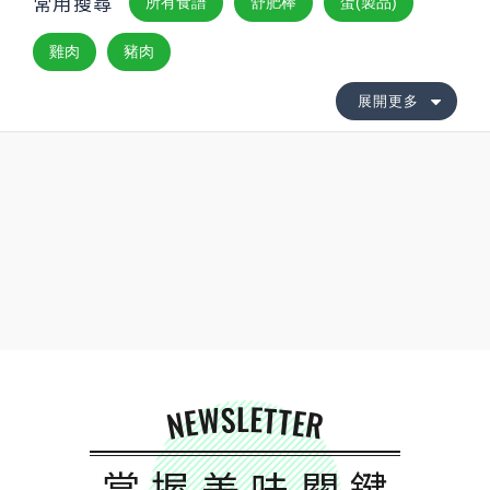
常用搜尋
所有食譜
舒肥棒
蛋(製品)
雞肉
豬肉
展開更多
NEWSLETTER
掌握美味關鍵