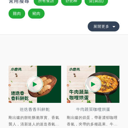
常用搜尋
所有食譜
舒肥棒
蛋(製品)
雞肉
豬肉
展開更多
迷迭香香料餅乾
牛肉蔬菜咖哩烘蛋
剛出爐的餅乾酥脆厚實、香氣
剛出爐的烘蛋，帶著濃郁咖哩
襲人，清新迷人的迷迭香氣...
香氣，夾帶的多種蔬果、牛...