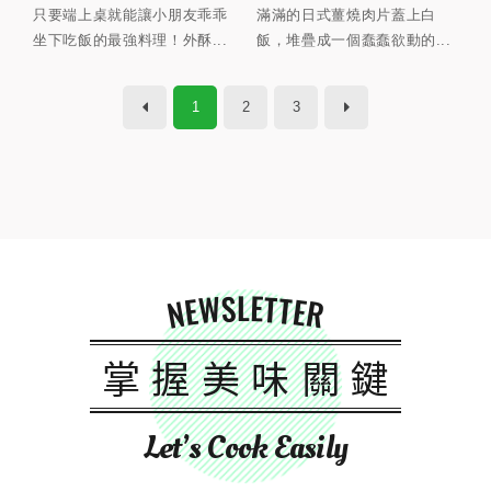
只要端上桌就能讓小朋友乖乖
滿滿的日式薑燒肉片蓋上白
坐下吃飯的最強料理！外酥...
飯，堆疊成一個蠢蠢欲動的...
1
2
3
NEWSLETTER
掌握美味關鍵
Let’s Cook Easily