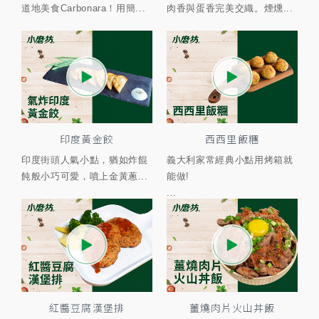
道地美食Carbonara！用簡...
肉香與蛋香完美交織。煙燻...
印度黃金餃
西西里飯糰
印度街頭人氣小點，猶如炸餛
義大利家常經典小點用烤箱就
飩般小巧可愛，噴上金黃蔥...
能做!
...
紅醬豆腐漢堡排
薑燒肉片火山丼飯