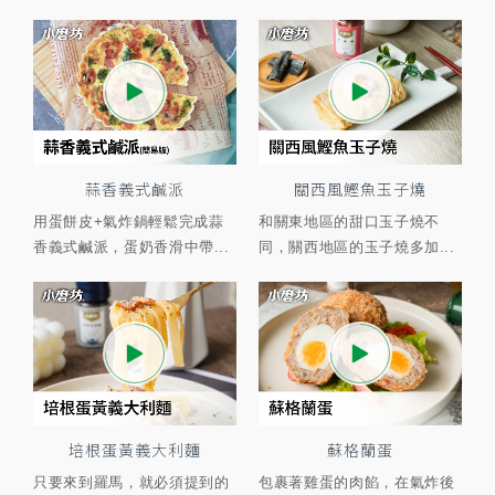
蒜香義式鹹派
關西風鰹魚玉子燒
用蛋餅皮+氣炸鍋輕鬆完成蒜
和關東地區的甜口玉子燒不
香義式鹹派，蛋奶香滑中帶...
同，關西地區的玉子燒多加...
培根蛋黃義大利麵
蘇格蘭蛋
只要來到羅馬，就必須提到的
包裹著雞蛋的肉餡，在氣炸後