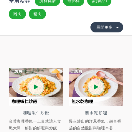
常用搜尋
所有食譜
舒肥棒
蛋(製品)
雞肉
豬肉
展開更多
咖哩蝦仁炒飯
無水乾咖哩
金黃咖哩香氣一上桌就讓人食
慢火炒出的洋蔥香氣，融合番
慾大開，鮮甜的鮮蝦與炒飯...
茄的自然酸甜與咖哩辛香，...