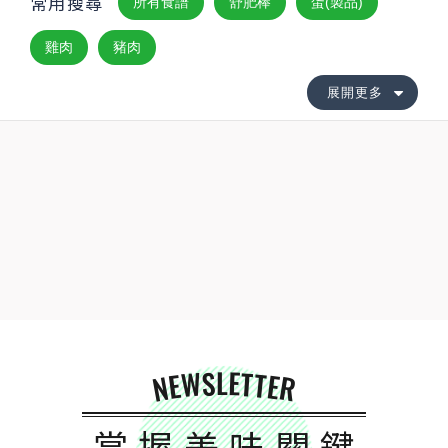
常用搜尋
所有食譜
舒肥棒
蛋(製品)
雞肉
豬肉
展開更多
NEWSLETTER
掌握美味關鍵