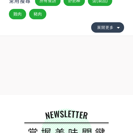
常用搜尋
所有食譜
舒肥棒
蛋(製品)
雞肉
豬肉
展開更多
NEWSLETTER
掌握美味關鍵