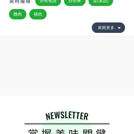
常用搜尋
所有食譜
舒肥棒
蛋(製品)
雞肉
豬肉
展開更多
NEWSLETTER
掌握美味關鍵