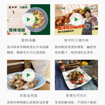
酸辣湯麵
南洋叻沙雞肉串
嘉禾牌家常麵條適合作為湯麵
雞肉吸附著濃郁椰香、鹹香勁
麵條，麵條毛孔可以適度吸...
辣的醬汁，燒烤後吃起來有...
蒜香油蒸雞
蔥爆孜然肉片
新鮮的棒棒腿以蒜風味油及醬
里肌肉醃漬後，不僅肉汁被鎖