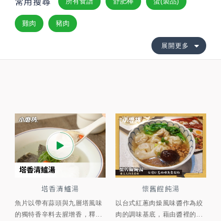
常用搜尋
所有食譜
舒肥棒
蛋(製品)
雞肉
豬肉
展開更多
塔香清鱸湯
懷舊餛飩湯
魚片以帶有蒜頭與九層塔風味
以台式紅蔥肉燥風味醬作為絞
的獨特香辛料去腥增香，釋...
肉的調味基底，藉由醬裡的...