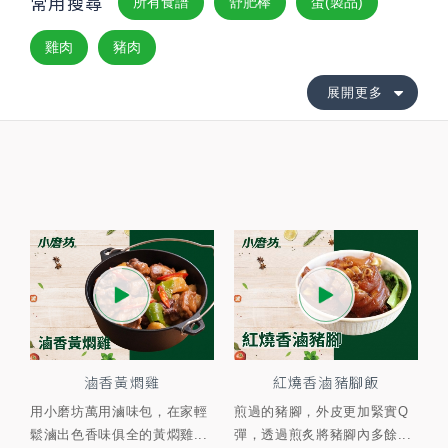
常用搜尋
所有食譜
舒肥棒
蛋(製品)
雞肉
豬肉
展開更多
滷香黃燜雞
紅燒香滷豬腳飯
用小磨坊萬用滷味包，在家輕
煎過的豬腳，外皮更加緊實Q
鬆滷出色香味俱全的黃燜雞...
彈，透過煎炙將豬腳內多餘...