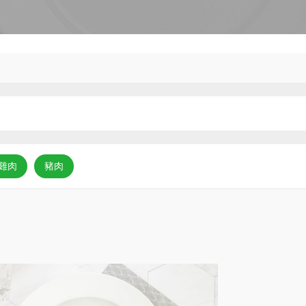
雞肉
豬肉