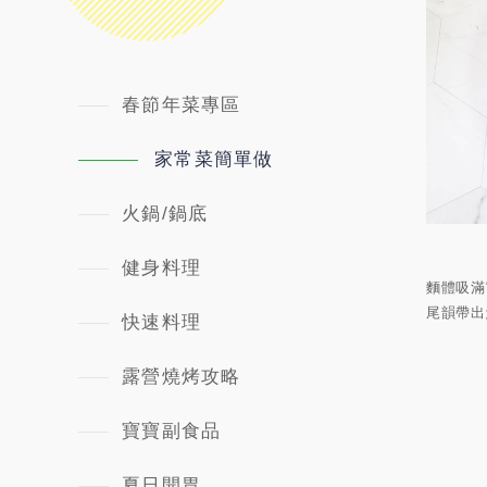
春節年菜專區
家常菜簡單做
火鍋/鍋底
健身料理
麵體吸滿
尾韻帶出
快速料理
露營燒烤攻略
寶寶副食品
夏日開胃