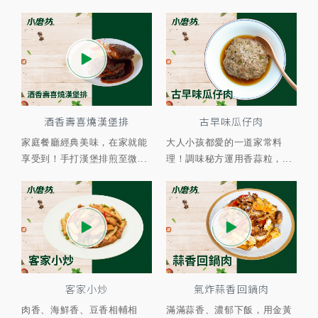
酒香壽喜燒漢堡排
古早味瓜仔肉
家庭餐廳經典美味，在家就能
大人小孩都愛的一道家常料
享受到！手打漢堡排煎至微...
理！調味秘方運用香蒜粒，...
客家小炒
氣炸蒜香回鍋肉
肉香、海鮮香、豆香相輔相
滿滿蒜香、濃郁下飯，用金黃