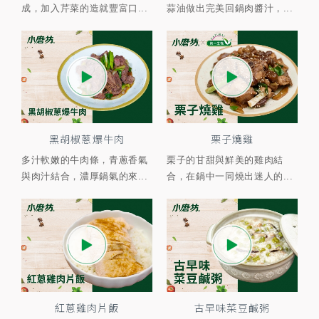
成，加入芹菜的造就豐富口...
蒜油做出完美回鍋肉醬汁，...
黑胡椒蔥爆牛肉
栗子燒雞
多汁軟嫩的牛肉條，青蔥香氣
栗子的甘甜與鮮美的雞肉結
與肉汁結合，濃厚鍋氣的來...
合，在鍋中一同燒出迷人的...
紅蔥雞肉片飯
古早味菜豆鹹粥