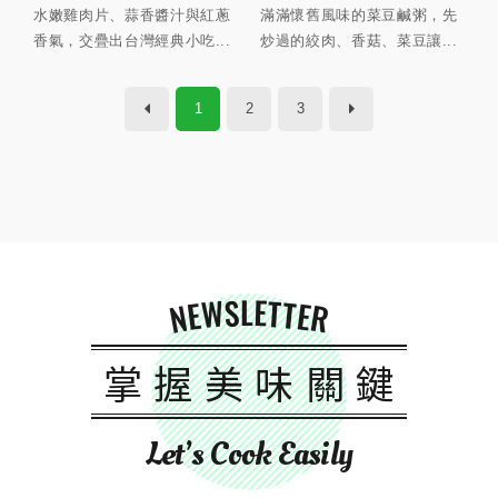
水嫩雞肉片、蒜香醬汁與紅蔥
滿滿懷舊風味的菜豆鹹粥，先
香氣，交疊出台灣經典小吃...
炒過的絞肉、香菇、菜豆讓...
1
2
3
NEWSLETTER
掌握美味關鍵
Let’s Cook Easily