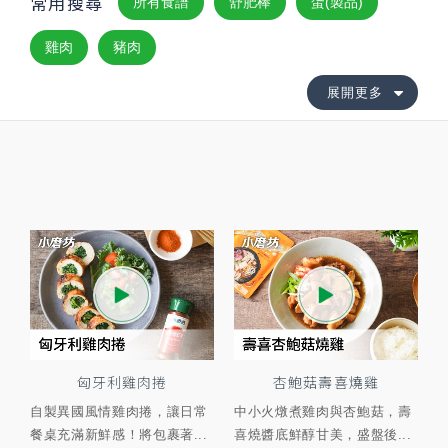
常用搜尋
所有食譜
舒肥棒
蛋(製品)
雞肉
豬肉
展開更多
匈牙利雞肉捲
杏鮑菇壽喜燒雞
自製異國風情雞肉捲，讓日常
中小火燉煮雞肉與杏鮑菇，壽
餐桌充滿新鮮感！將包裹著...
喜燒醬底鮮醇甘美，盛盤後...