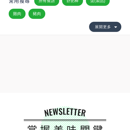
常用搜尋
所有食譜
舒肥棒
蛋(製品)
雞肉
豬肉
展開更多
NEWSLETTER
掌握美味關鍵