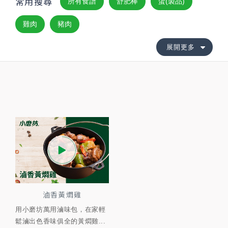
常用搜尋
所有食譜
舒肥棒
蛋(製品)
雞肉
豬肉
展開更多
滷香黃燜雞
用小磨坊萬用滷味包，在家輕
鬆滷出色香味俱全的黃燜雞...