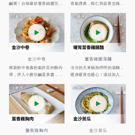
鹹粥！台味爆炒薑香鍋醬完...
香氣撲鼻，蝦仁與蒜香交織...
金沙中卷
薑香雞腿湯麵
將新鮮中卷裹粉氣炸至外酥內
冷冷的天來碗熱呼呼的湯麵，
彈，拌入小磨坊鹹蛋黃醬，...
暖身暖胃也暖心！湯頭加入...
薑香雞胸肉
金沙苦瓜