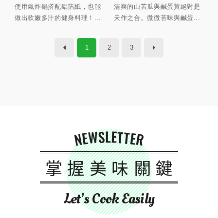
使用氣炸鍋搭配鋁箔紙，也能
清爽的山苦瓜與鹹蛋黃絕對是
做出軟嫩多汁的健身料理！...
天作之合。微微苦味與鹹蛋...
1
2
3
NEWSLETTER
掌握美味關鍵
Let’s Cook Easily