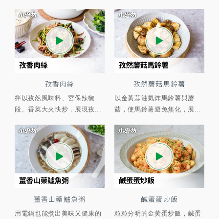
孜香肉絲
孜然蘑菇馬鈴薯
拌以孜然風味料、宮保辣椒
以金黃蒜油氣炸馬鈴薯與蘑
段、香菜大火快炒，展現孜...
菇，使馬鈴薯避免焦化，展...
薑香山藥鱸魚粥
鹹蛋蛋炒飯
用電鍋也能煮出美味又健康的
粒粒分明的金黃蛋炒飯，鹹蛋