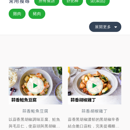
常用搜尋
所有食譜
舒肥棒
蛋(製品)
雞肉
豬肉
展開更多
蒜香鮭魚豆腐
蒜香胡椒雞丁
以蒜香黑胡椒調味豆腐、鮭魚
蒜香黑胡椒濃郁的黑胡椒辛香
與毛豆仁，使蒜頭與黑胡椒...
結合脆口蒜粒，完美提襯櫛...