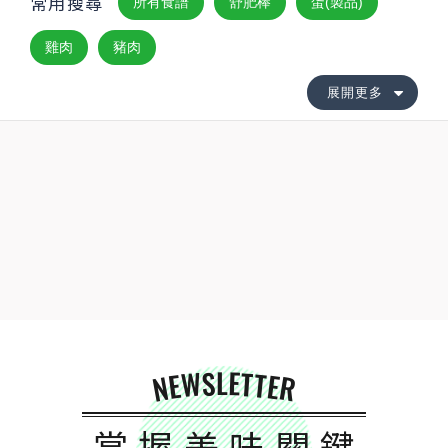
常用搜尋
所有食譜
舒肥棒
蛋(製品)
雞肉
豬肉
展開更多
NEWSLETTER
掌握美味關鍵